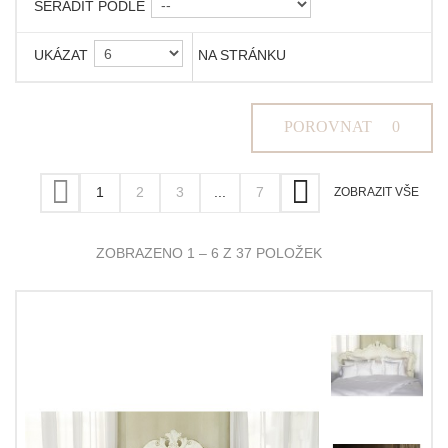
SEŘADIT PODLE
UKÁZAT
NA STRÁNKU
POROVNAT
0
1
2
3
...
7
ZOBRAZIT VŠE
ZOBRAZENO 1 – 6 Z 37 POLOŽEK