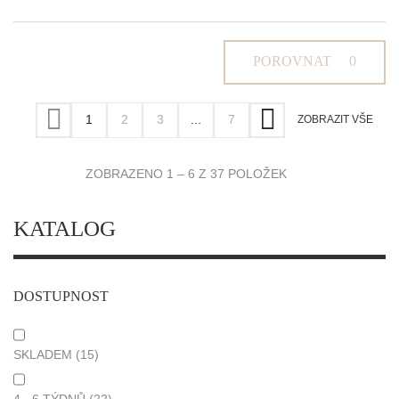
POROVNAT
0
1
2
3
...
7
ZOBRAZIT VŠE
ZOBRAZENO 1 – 6 Z 37 POLOŽEK
KATALOG
DOSTUPNOST
SKLADEM
(15)