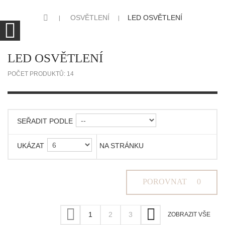
OSVĚTLENÍ
LED OSVĚTLENÍ
LED OSVĚTLENÍ
POČET PRODUKTŮ: 14
SEŘADIT PODLE
UKÁZAT
NA STRÁNKU
POROVNAT
0
1
2
3
ZOBRAZIT VŠE