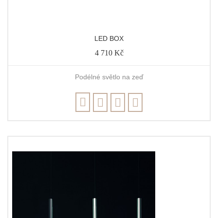
LED BOX
4 710 Kč
Podélné světlo na zeď