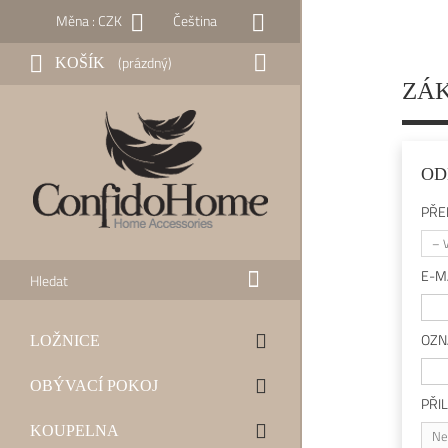
Měna :
CZK
Čeština
(prázdný)
KOŠÍK
ZÁK
OD
PŘE
– 
E-M
OZN
LOŽNICE
OBÝVACÍ POKOJ
PŘI
KOUPELNA
Ne